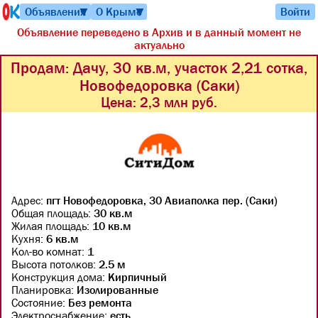
Объявления
О Крыме
Войти
▼
▼
Объявление переведено в Архив и в данный момент не
актуально
Продам: Дачу, 30 кв.м, участок 2,21 сотка,
Новофедоровка (Саки)
Цена:
2,3 млн руб.
Адрес:
пгт Новофедоровка, 30 Авиаполка пер. (Саки)
Общая площадь:
30 кв.м
Жилая площадь:
10 кв.м
Кухня:
6 кв.м
Кол-во комнат:
1
Высота потолков:
2.5 м
Конструкция дома:
Кирпичный
Планировка:
Изолированные
Состояние:
Без ремонта
Электроснабжение:
есть