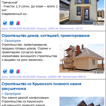
"Греческий"
- Участок 1,3 сотки, До моря — всего 1
км!
Современный ко...
9 фото
Даты:
04.09.2024
-
30.06.2026
Показов: 15475 (9)
Просмотров: 112 (0)
Стро­итель­ство до­мов, кот­теджей, про­ек­ти­рова­ние
г. Евпатория
Строительство, проектирование,
продажа готовых домов. Строим и
проектируем согласно всем
нормативам жилищного строительства
и выдаем на руки заказчику...
9 фото
Даты:
10.01.2022
-
30.06.2026
Показов: 122933 (48)
Просмотров: 608 (0)
Строительство из Крымского пиленого камня
ракушечника
г. Евпатория
Пил камня разной конфигурации.
Строительство из Крымского
натурального пиленого камня