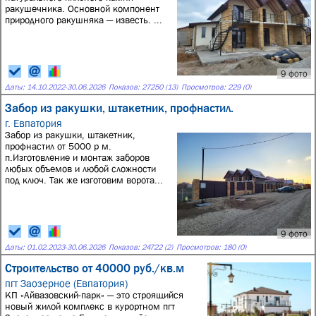
ракушечника. Основной компонент
природного ракушняка — известь. ...
9 фото
Даты:
14.10.2022
-
30.06.2026
Показов: 27250 (13)
Просмотров: 229 (0)
Забор из ракушки, штакетник, профнастил.
г. Евпатория
Забор из ракушки, штакетник,
профнастил от 5000 р м.
п.Изготовление и монтаж заборов
любых объемов и любой сложности
под ключ. Так же изготовим ворота...
9 фото
Даты:
01.02.2023
-
30.06.2026
Показов: 24722 (2)
Просмотров: 180 (0)
Строительство от 40000 руб./кв.м
пгт Заозерное (Евпатория)
КП «Айвазовский-парк» — это строящийся
новый жилой комплекс в курортном пгт