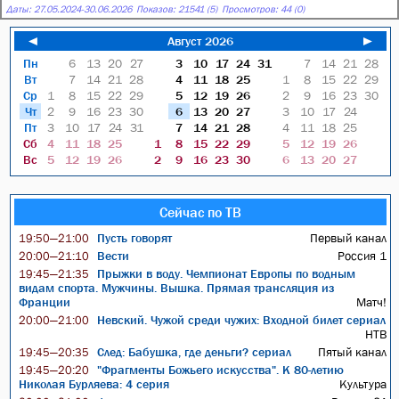
Даты:
27.05.2024
-
30.06.2026
Показов: 21541 (5)
Просмотров: 44 (0)
◄
Август 2026
►
Пн
6
13
20
27
3
10
17
24
31
7
14
21
28
Вт
7
14
21
28
4
11
18
25
1
8
15
22
29
Ср
1
8
15
22
29
5
12
19
26
2
9
16
23
30
Чт
2
9
16
23
30
6
13
20
27
3
10
17
24
Пт
3
10
17
24
31
7
14
21
28
4
11
18
25
Сб
4
11
18
25
1
8
15
22
29
5
12
19
26
Вс
5
12
19
26
2
9
16
23
30
6
13
20
27
Сейчас по ТВ
Пусть говорят
Первый канал
19:50—21:00
Вести
Россия 1
20:00—21:10
Прыжки в воду. Чемпионат Европы по водным
19:45—21:35
видам спорта. Мужчины. Вышка. Прямая трансляция из
Франции
Матч!
Невский. Чужой среди чужих: Входной билет сериал
20:00—21:00
НТВ
След: Бабушка, где деньги? сериал
Пятый канал
19:45—20:35
"Фрагменты Божьего искусства". К 80-летию
19:45—20:20
Николая Бурляева: 4 серия
Культура