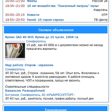
Факты
Россия 24
20:00—21:00
10 лет волшебства. "Сказочный патруль" мульт
19:35—21:00
Карусель
Новости
ОТР
20:00—20:15
Гений: 15 серия сериал
ТВ Центр
19:55—20:50
Свежие объявления
Куплю ЗАЗ 40 965. Куплю до 15 тысяч, 1994 г.в.
Симферополь
15 руб., заз 40 968 м с документами можно не находу
предлагать варианты.
Ищу работу: Сторож - охранник
Симферополь
ЗП 30 тыс. руб., Сторож - охранник, 58 лет. Опыт есть. Физически и
умственно здоров. К алкоголю равнодушен. К работе отношусь
ответственно. ЧОП и посредников, прошу не звонить.
Строительные специальности
Вакансия: Разнорабочий
Битумное, Симферополь, АО «КРЫМРЕСОПТТОРГ»
ЗП 40 тыс. руб., занятость: полная, график работы: полный ден
Голосование