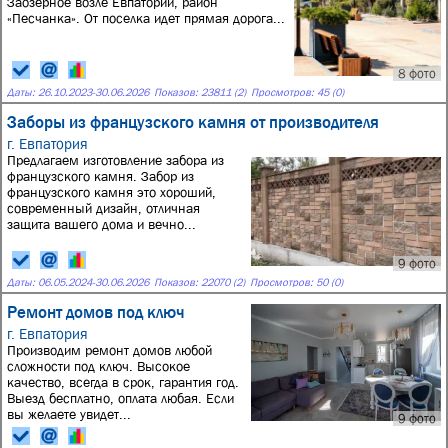
Заозерное возле Евпатории, район
«Песчанка». От поселка идет прямая дорога...
8 фото
Даты:
26.10.2023
-
30.06.2026
Показов: 23811 (2)
Просмотров: 45 (0)
Заборы из французского камня от производителя
г. Евпатория
Предлагаем изготовление забора из
французского камня. Забор из
французского камня это хороший,
современный дизайн, отличная
защита вашего дома и вечно...
9 фото
Даты:
06.05.2024
-
30.06.2026
Показов: 22070 (2)
Просмотров: 50 (0)
Ремонт домов под ключ
г. Евпатория
Производим ремонт домов любой
сложности под ключ. Высокое
качество, всегда в срок, гарантия год.
Выезд бесплатно, оплата любая. Если
вы желаете увидет...
9 фото