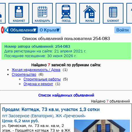
Е
КАБИНЕТ
КАЛЕНДАРЬ
ПОЕЗД
ЖИЛЬЁ
БЛОКНОТ
6 августа 2026 г. 20:01
Объявления
О Крыме
Войти
▼
▼
Список объявлений пользователя 254-083
Номер автора объявлений: 254-083
Дата регистрации на сайте: 21 апреля 2021 г.
Последнее посещение: 30 июня 2026 г.
Найдено
7
записей по рубрикам сайта:
(1)
Жилая недвижимость / Дома
(6)
Строительство
(5)
Строительные работы
(1)
Отделка и ремонт
Список найденных объявлений
Найдено
7
объявлений
Продам: Коттедж, 73 кв.м, участок 1,3 сотки
пгт Заозерное (Евпатория),
ЖК «Греческий»
Цена: 6,2 млн руб.
ул. Греческая, пл. 73 кв.м. кв.м, 2
этаж, - Продаётся коттедж 73 м- в ЖК